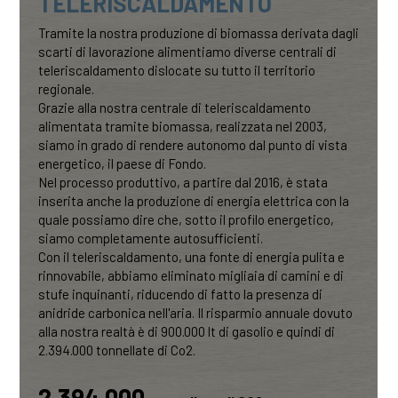
TELERISCALDAMENTO
Tramite la nostra produzione di biomassa derivata dagli
scarti di lavorazione alimentiamo diverse centrali di
teleriscaldamento dislocate su tutto il territorio
regionale.
Grazie alla nostra centrale di teleriscaldamento
alimentata tramite biomassa, realizzata nel 2003,
siamo in grado di rendere autonomo dal punto di vista
energetico, il paese di Fondo.
Nel processo produttivo, a partire dal 2016, è stata
inserita anche la produzione di energia elettrica con la
quale possiamo dire che, sotto il profilo energetico,
siamo completamente autosufficienti.
Con il teleriscaldamento, una fonte di energia pulita e
rinnovabile, abbiamo eliminato migliaia di camini e di
stufe inquinanti, riducendo di fatto la presenza di
anidride carbonica nell'aria. Il risparmio annuale dovuto
alla nostra realtà è di 900.000 lt di gasolio e quindi di
2.394.000 tonnellate di Co2.
2.394.000