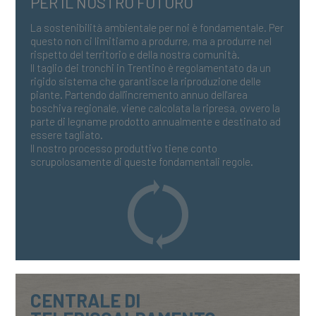
PER IL NOSTRO FUTURO
La sostenibilità ambientale per noi è fondamentale. Per
questo non ci limitiamo a produrre, ma a produrre nel
rispetto del territorio e della nostra comunità.
Il taglio dei tronchi in Trentino è regolamentato da un
rigido sistema che garantisce la riproduzione delle
piante. Partendo dall'incremento annuo dell'area
boschiva regionale, viene calcolata la ripresa, ovvero la
parte di legname prodotto annualmente e destinato ad
essere tagliato.
Il nostro processo produttivo tiene conto
scrupolosamente di queste fondamentali regole.
CENTRALE DI