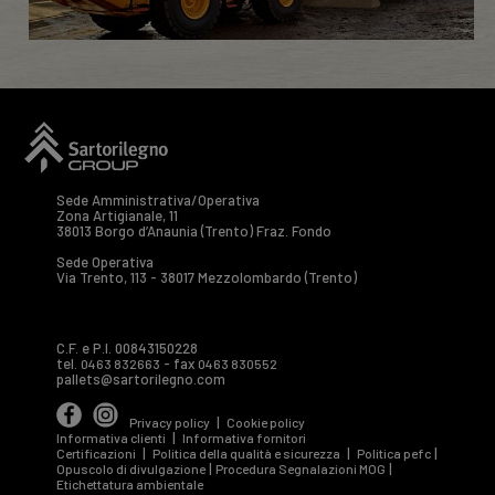
Sede Amministrativa/Operativa
Zona Artigianale, 11
38013 Borgo d’Anaunia (Trento) Fraz. Fondo
Sede Operativa
Via Trento, 113 - 38017 Mezzolombardo (Trento)
C.F. e P.I. 00843150228
tel.
- fax
0463 832663
0463 830552
pallets@sartorilegno.com
|
Privacy policy
Cookie policy
|
Informativa clienti
Informativa fornitori
|
|
|
Certificazioni
Politica della qualità e sicurezza
Politica pefc
|
|
Opuscolo di divulgazione
Procedura Segnalazioni MOG
Etichettatura ambientale