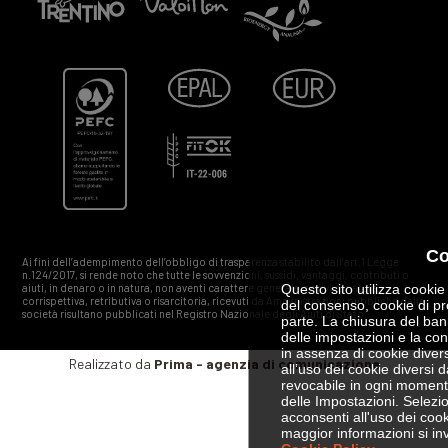
Ai fini dell’adempimento dell’obbligo di trasparenza stabilito dall’art.1 Legge
n.124/2017, si rende noto che tutte le sovvenzioni, sussidi, vantaggi, contributi o
aiuti, in denaro o in natura, non aventi carattere generale e privi di natura
corrispettiva, retributiva o risarcitoria, ricevuti da Amministrazioni pubbliche dalla
società risultano pubblicati nel Registro Nazionale degli Aiuti di Stato.
Realizzato da
Prima - agenzia di comunicazione