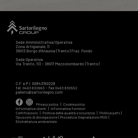
Sede Amministrativa/Operativa
Zona Artigianale, 11
38013 Borgo d’Anaunia (Trento) Fraz. Fondo
Sede Operativa
Via Trento, 113 - 38017 Mezzolombardo (Trento)
C.F. e P.I. 00843150228
tel.
- fax
0463 832663
0463 830552
pallets@sartorilegno.com
|
Privacy policy
Cookie policy
|
Informativa clienti
Informativa fornitori
|
|
|
Certificazioni
Politica della qualità e sicurezza
Politica pefc
|
|
Opuscolo di divulgazione
Procedura Segnalazioni MOG
Etichettatura ambientale